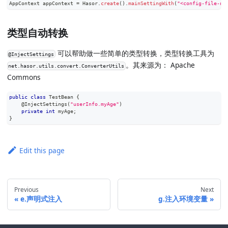
AppContext
 appContext 
=
Hasor
.
create
(
)
.
mainSettingWith
(
"<config-file-na
类型自动转换
可以帮助做一些简单的类型转换，类型转换工具为
@InjectSettings
。其来源为： Apache
net.hasor.utils.convert.ConverterUtils
Commons
public
class
TestBean
{
@InjectSettings
(
"userInfo.myAge"
)
private
int
 myAge
;
}
Edit this page
Previous
Next
e.声明式注入
g.注入环境变量