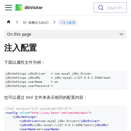
Search...
dbVisitor
01. 依赖注入(IoC)
f.注入配置
On this page
注入配置
下面以属性文件为例：
jdbcSettings.jdbcDriver   = com.mysql.jdbc.Driver
jdbcSettings.jdbcURL      = jdbc:mysql://127.0.0.1:3306/test
jdbcSettings.userName     = sa
jdbcSettings.userPassword =
也可以通过 Xml 文件来表示相同的配置内容：
<?xml version="1.0" encoding="UTF-8"?>
<
config
xmlns
=
"
http://www.hasor.net/sechma/main
"
>
<
jdbcSettings
>
<
jdbcDriver
>
com.mysql.jdbc.Driver
</
jdbcDriver
>
<
jdbcURL
>
jdbc:mysql://127.0.0.1:3306/test
</
jdbcURL
>
<
userName
>
sa
</
userName
>