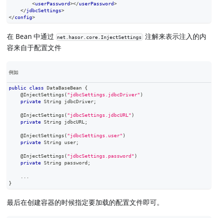
<
userPassword
>
</
userPassword
>
</
jdbcSettings
>
</
config
>
在 Bean 中通过
注解来表示注入的内
net.hasor.core.InjectSettings
容来自于配置文件
例如
public
class
DataBaseBean
{
@InjectSettings
(
"jdbcSettings.jdbcDriver"
)
private
String
 jdbcDriver
;
@InjectSettings
(
"jdbcSettings.jdbcURL"
)
private
String
 jdbcURL
;
@InjectSettings
(
"jdbcSettings.user"
)
private
String
 user
;
@InjectSettings
(
"jdbcSettings.password"
)
private
String
 password
;
.
.
.
}
最后在创建容器的时候指定要加载的配置文件即可。