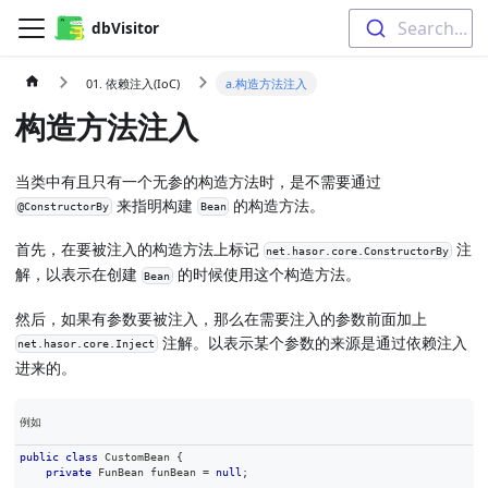
Search...
dbVisitor
01. 依赖注入(IoC)
a.构造方法注入
构造方法注入
当类中有且只有一个无参的构造方法时，是不需要通过
来指明构建
的构造方法。
@ConstructorBy
Bean
首先，在要被注入的构造方法上标记
注
net.hasor.core.ConstructorBy
解，以表示在创建
的时候使用这个构造方法。
Bean
然后，如果有参数要被注入，那么在需要注入的参数前面加上
注解。以表示某个参数的来源是通过依赖注入
net.hasor.core.Inject
进来的。
例如
public
class
CustomBean
{
private
FunBean
 funBean 
=
null
;