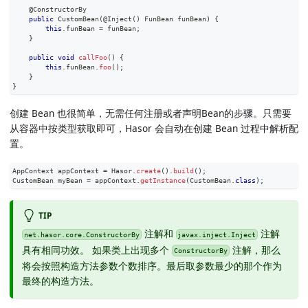
@ConstructorBy
public
CustomBean
(
@Inject
(
)
FunBean
 funBean
)
{
this
.
funBean 
=
 funBean
;
}
public
void
callFoo
(
)
{
this
.
funBean
.
foo
(
)
;
}
}
创建 Bean 也很简单，无需任何注册或者声明Bean的步骤。只需要
从容器中按类型获取即可，Hasor 会自动在创建 Bean 过程中解析配
置。
AppContext
 appContext 
=
Hasor
.
create
(
)
.
build
(
)
;
CustomBean
 myBean 
=
 appContext
.
getInstance
(
CustomBean
.
class
)
;
TIP
注解和
注解
net.hasor.core.ConstructorBy
javax.inject.Inject
具有相同功效。 如果类上出现多个
注解，那么
ConstructorBy
将会按照构造方法参数个数排序。最后取参数最少的那个作为
最终的构造方法。